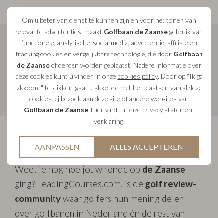
Om u beter van dienst te kunnen zijn en voor het tonen van
relevante advertenties, maakt
Golfbaan de Zaanse
gebruik van
functionele, analytische, social media, advertentie, affiliate en
Reviews
tracking
cookies
en vergelijkbare technologie, die door
Golfbaan
de Zaanse
of derden worden geplaatst. Nadere informatie over
Lees ervaringen en beoordelingen van leden
deze cookies kunt u vinden in onze
cookies policy
. Door op "Ik ga
en bezoekers!
akkoord" te klikken, gaat u akkoord met het plaatsen van al deze
cookies bij bezoek aan deze site of andere websites van
Golfbaan de Zaanse
. Hier vindt u onze
privacy statement
verklaring.
Deel jouw ervaring!
AANPASSEN
ALLES ACCEPTEREN
Weet je nog hoe jouw ronde op
de Zaanse
ging?
LeadingCourses.com.
is dé
golf review-
community
waar golfers hun mening delen
over golfbanen in Nederland én de rest van