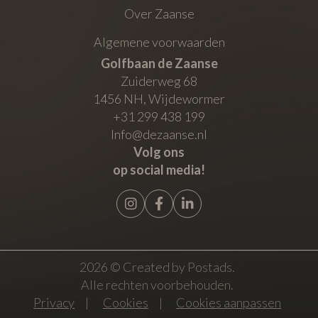
Over Zaanse
Algemene voorwaarden
Golfbaan de Zaanse
Zuiderweg 68
1456 NH
,
Wijdewormer
+31 299 438 199
Info@dezaanse.nl
Volg ons
op social media!
2026 ©
Created by Postads
.
Alle rechten voorbehouden.
Privacy
|
Cookies
|
Cookies aanpassen