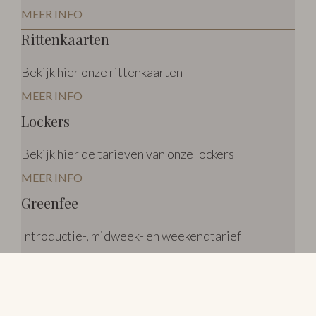
MEER INFO
Rittenkaarten
Bekijk hier onze rittenkaarten
MEER INFO
Lockers
Bekijk hier de tarieven van onze lockers
MEER INFO
Greenfee
Introductie-, midweek- en weekendtarief
MEER INFO
Hospitality regeling