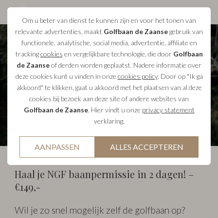
Om u beter van dienst te kunnen zijn en voor het tonen van
relevante advertenties, maakt
Golfbaan de Zaanse
gebruik van
functionele, analytische, social media, advertentie, affiliate en
tracking
cookies
en vergelijkbare technologie, die door
Golfbaan
de Zaanse
of derden worden geplaatst. Nadere informatie over
Volg de 2-daagse golfcursus bij
deze cookies kunt u vinden in onze
cookies policy
. Door op "Ik ga
akkoord" te klikken, gaat u akkoord met het plaatsen van al deze
De Zaanse Golfbaan
cookies bij bezoek aan deze site of andere websites van
Golfbaan de Zaanse
. Hier vindt u onze
privacy statement
verklaring.
AANPASSEN
ALLES ACCEPTEREN
Haal je NGF baanpermissie in 2 dagen! –
€149,-
Wil je zo snel mogelijk zelf de golfbaan op?